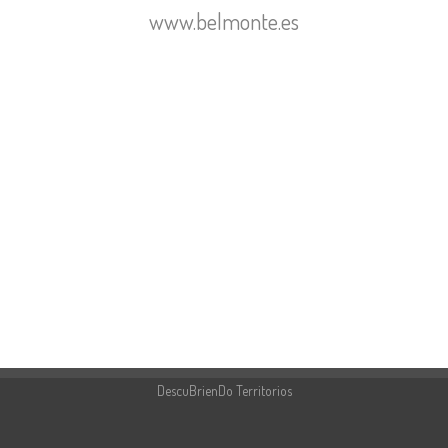
www.belmonte.es
DescuBrienDo Territorios